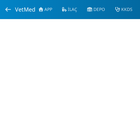
VetMed
APP
İLAÇ
DEPO
KKDS