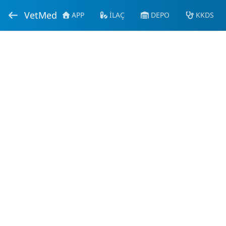
VetMed
APP
İLAÇ
DEPO
KKDS