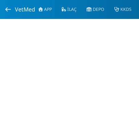
VetMed
APP
İLAÇ
DEPO
KKDS