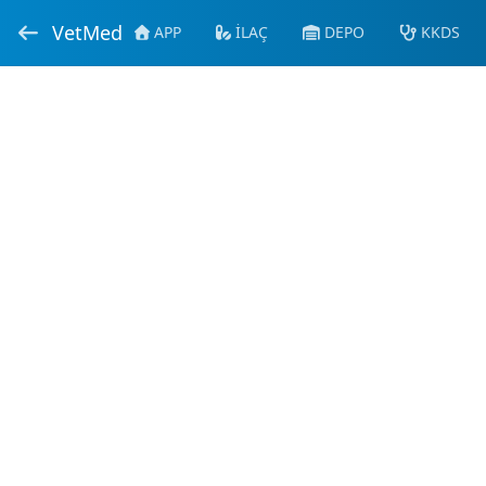
VetMed
APP
İLAÇ
DEPO
KKDS