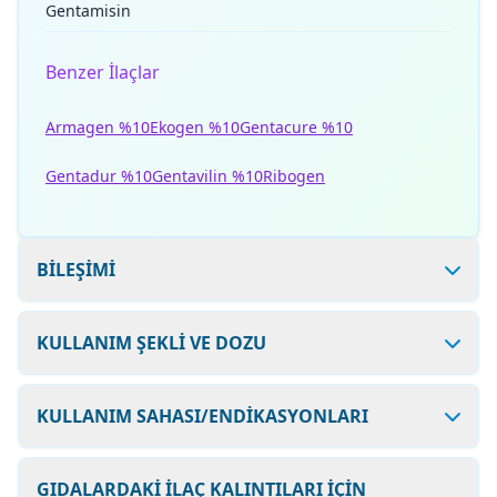
Gentamisin
Benzer İlaçlar
Armagen %10
Ekogen %10
Gentacure %10
Gentadur %10
Gentavilin %10
Ribogen
BİLEŞİMİ
KULLANIM ŞEKLİ VE DOZU
KULLANIM SAHASI/ENDİKASYONLARI
GIDALARDAKİ İLAÇ KALINTILARI İÇİN