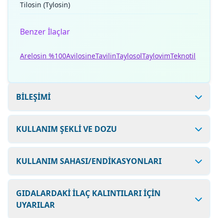
Tilosin (Tylosin)
Benzer İlaçlar
Arelosin %100
Avilosine
Tavilin
Taylosol
Taylovim
Teknotil
BİLEŞİMİ
KULLANIM ŞEKLİ VE DOZU
KULLANIM SAHASI/ENDİKASYONLARI
GIDALARDAKİ İLAÇ KALINTILARI İÇİN
UYARILAR