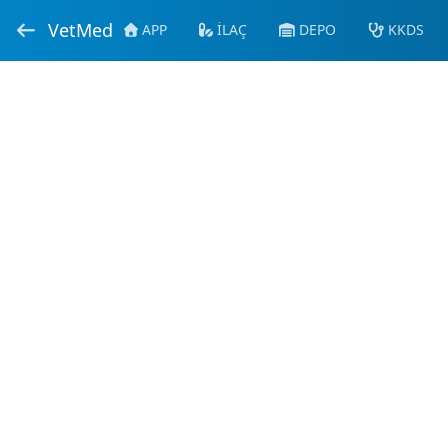
VetMed
APP
İLAÇ
DEPO
KKDS