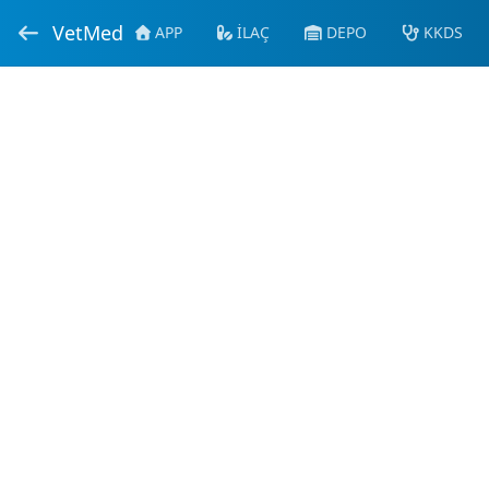
VetMed
APP
İLAÇ
DEPO
KKDS