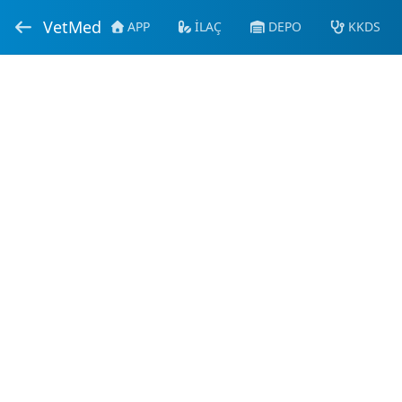
VetMed
APP
İLAÇ
DEPO
KKDS