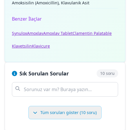
Amoksisilin (Amoxicillin), Klavulanik Asit
Benzer İlaçlar
Synulox
Amoxlav
Amoxlav Tablet
Clamentin Palatable
Klavetsilin
Klavicure
Sık Sorulan Sorular
10 soru
Tüm soruları göster (10 soru)