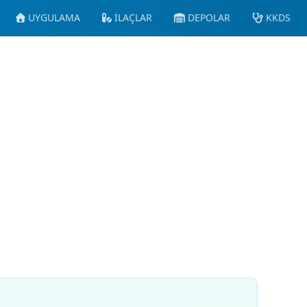
UYGULAMA
İLAÇLAR
DEPOLAR
KKDS