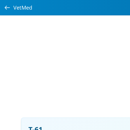
VetMed
T-61