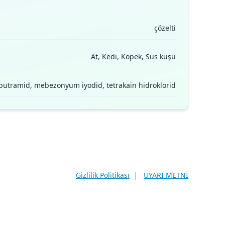
çözelti
At, Kedi, Köpek, Süs kuşu
utramid, mebezonyum iyodid, tetrakain hidroklorid
Gizlilik Politikası
|
UYARI METNİ