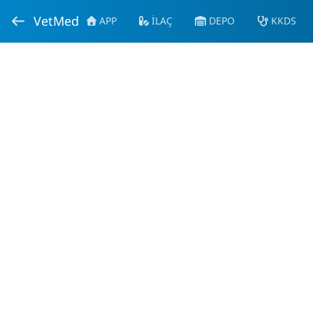
VetMed
APP
İLAÇ
DEPO
KKDS