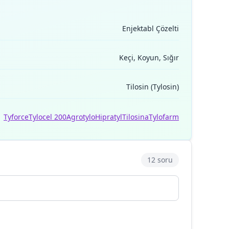
Enjektabl Çözelti
Keçi, Koyun, Sığır
Tilosin (Tylosin)
Tyforce
Tylocel 200
Agrotylo
Hipratyl
Tilosina
Tylofarm
12 soru