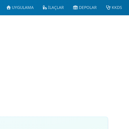
UYGULAMA
İLAÇLAR
DEPOLAR
KKDS