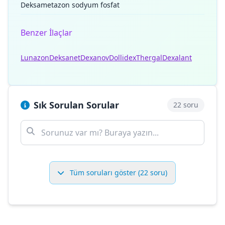
Deksametazon sodyum fosfat
Benzer İlaçlar
Lunazon
Deksanet
Dexanov
Dollidex
Thergal
Dexalant
Sık Sorulan Sorular
22 soru
Tüm soruları göster (22 soru)