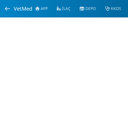
VetMed
APP
İLAÇ
DEPO
KKDS