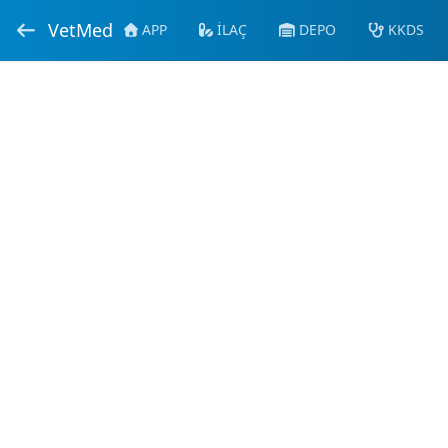
VetMed
APP
İLAÇ
DEPO
KKDS