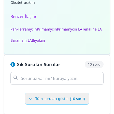
Oksitetrasiklin
Benzer İlaçlar
Pan-Terramycin
Primamycin
Primamycin LA
Tenaline LA
Baranisin LA
Biyokan
Sık Sorulan Sorular
10 soru
Tüm soruları göster (10 soru)