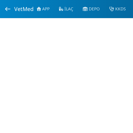
VetMed
APP
İLAÇ
DEPO
KKDS