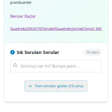
prazikuantel
Benzer İlaçlar
Guadreks
ZEROCYD
Teniakill
Guadreks
Şeritab
Tenisil 300
Sık Sorulan Sorular
10 soru
Tüm soruları göster (10 soru)