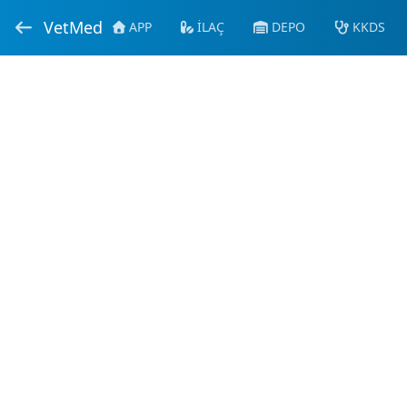
VetMed
APP
İLAÇ
DEPO
KKDS