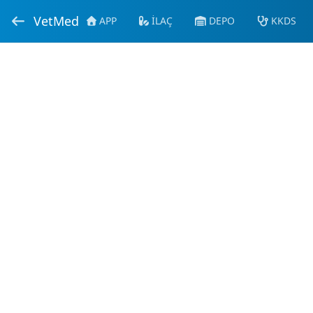
VetMed
APP
İLAÇ
DEPO
KKDS