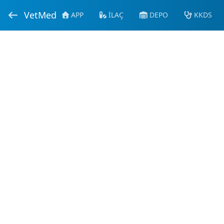
VetMed
APP
İLAÇ
DEPO
KKDS