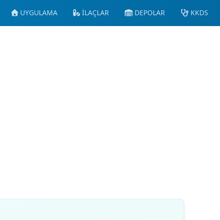
UYGULAMA
İLAÇLAR
DEPOLAR
KKDS