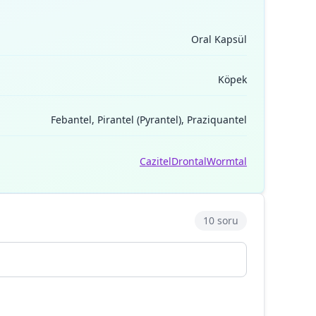
Oral Kapsül
Köpek
Febantel, Pirantel (Pyrantel), Praziquantel
Cazitel
Drontal
Wormtal
10 soru