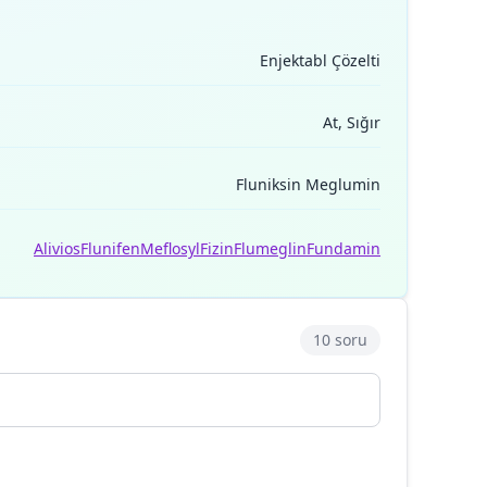
Enjektabl Çözelti
At, Sığır
Fluniksin Meglumin
Alivios
Flunifen
Meflosyl
Fizin
Flumeglin
Fundamin
10 soru