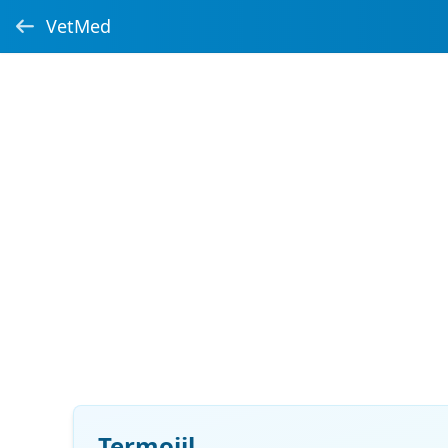
VetMed
Termojil