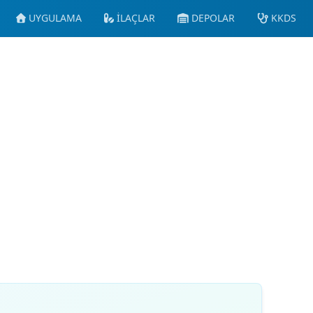
UYGULAMA
İLAÇLAR
DEPOLAR
KKDS