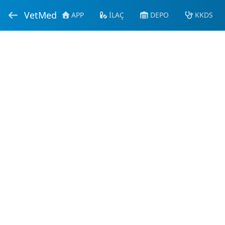
VetMed
APP
İLAÇ
DEPO
KKDS