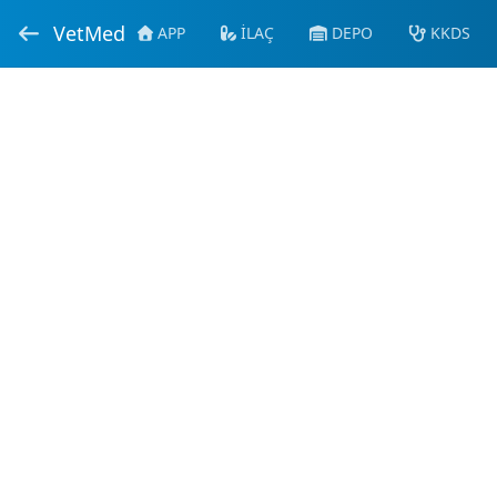
VetMed
APP
İLAÇ
DEPO
KKDS