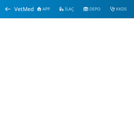
VetMed
APP
İLAÇ
DEPO
KKDS