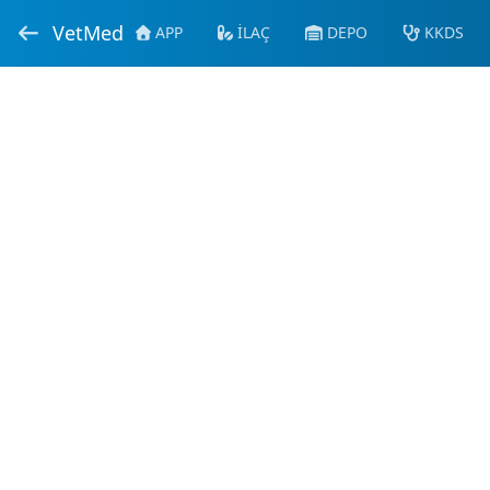
VetMed
APP
İLAÇ
DEPO
KKDS