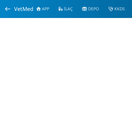
VetMed
APP
İLAÇ
DEPO
KKDS