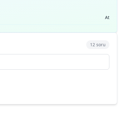
At
12 soru