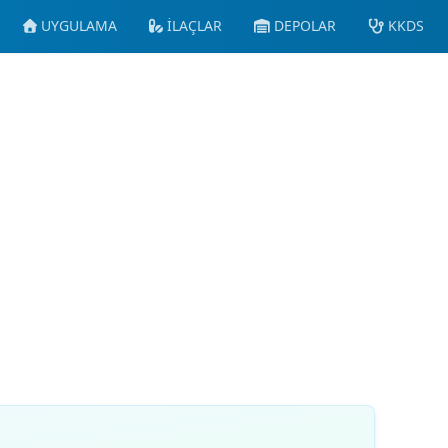
UYGULAMA
İLAÇLAR
DEPOLAR
KKDS