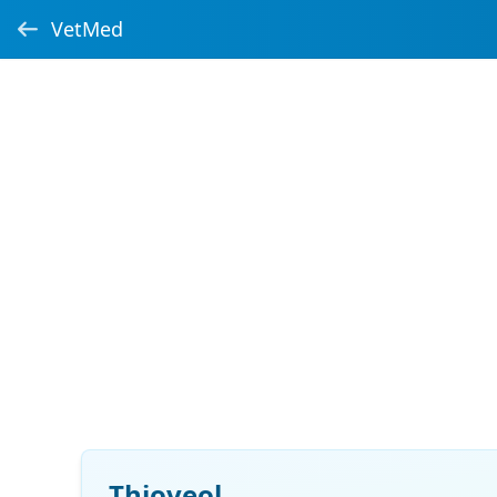
VetMed
Thioveol