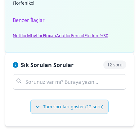
Florfenikol
Benzer İlaçlar
Netflor
Mbvflor
Floxan
Anaflor
Fencol
Florkin %30
Sık Sorulan Sorular
12 soru
Tüm soruları göster (12 soru)