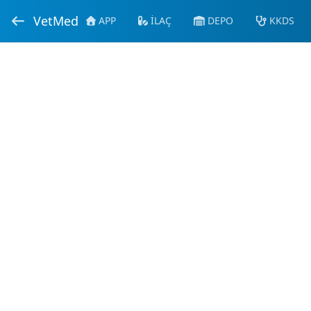
VetMed
APP
İLAÇ
DEPO
KKDS