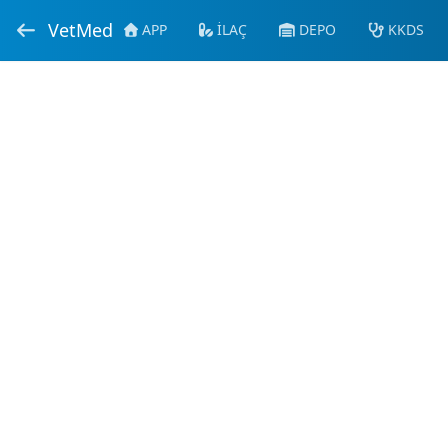
VetMed
APP
İLAÇ
DEPO
KKDS