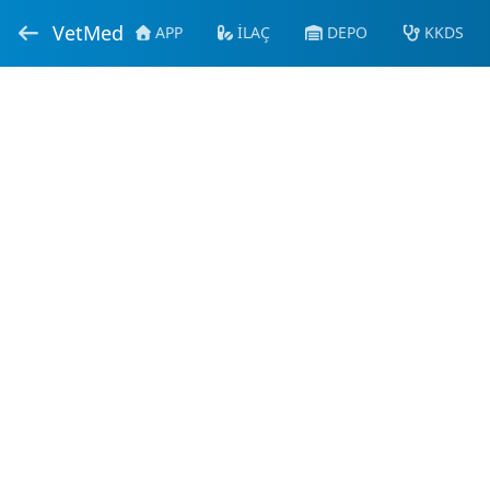
VetMed
APP
İLAÇ
DEPO
KKDS