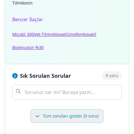
Tilmikosin
Benzer İlaçlar
Micotil 300
Vet-Tilmix
Novatil
Unofen
Novatil
Biomicosin %30
Sık Sorulan Sorular
9 soru
Tüm soruları göster (9 soru)