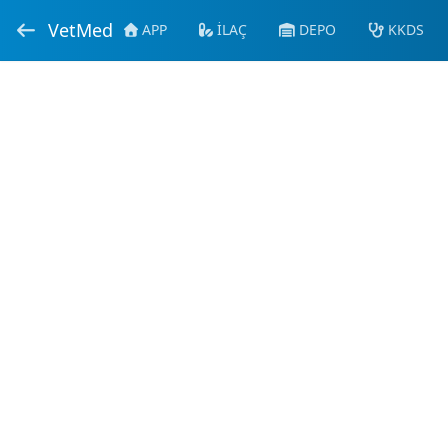
VetMed
APP
İLAÇ
DEPO
KKDS