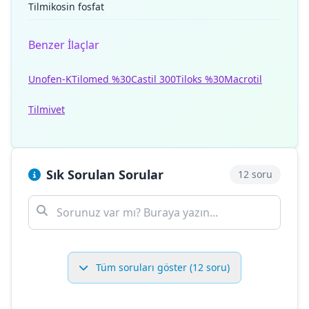
Tilmikosin fosfat
Benzer İlaçlar
Unofen-K
Tilomed %30
Castil 300
Tiloks %30
Macrotil
Tilmivet
Sık Sorulan Sorular
12 soru
Tüm soruları göster (12 soru)