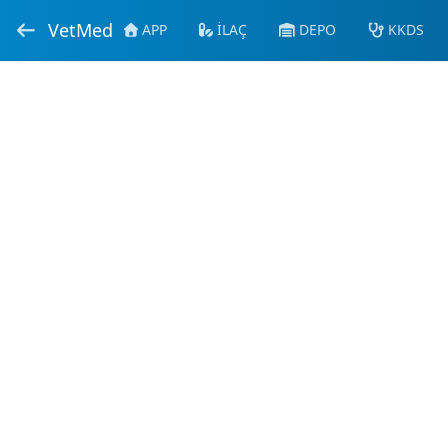
VetMed
APP
İLAÇ
DEPO
KKDS