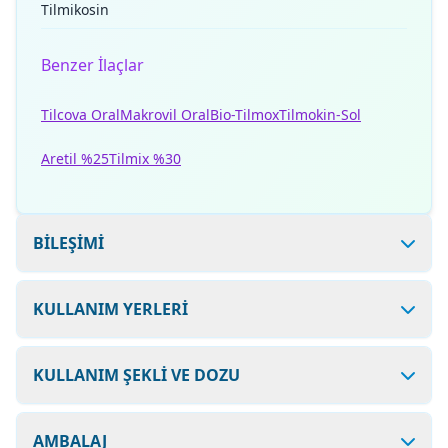
Tilmikosin
Benzer İlaçlar
Tilcova Oral
Makrovil Oral
Bio-Tilmox
Tilmokin-Sol
Aretil %25
Tilmix %30
BİLEŞİMİ
KULLANIM YERLERİ
KULLANIM ŞEKLİ VE DOZU
AMBALAJ