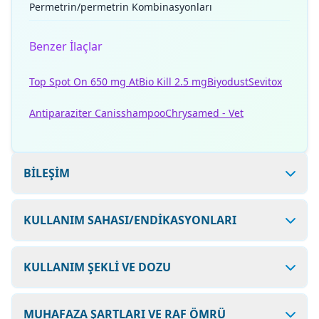
Permetrin/permetrin Kombinasyonları
Benzer İlaçlar
Top Spot On 650 mg At
Bio Kill 2.5 mg
Biyodust
Sevitox
Antiparaziter Canisshampoo
Chrysamed - Vet
BİLEŞİM
KULLANIM SAHASI/ENDİKASYONLARI
KULLANIM ŞEKLİ VE DOZU
MUHAFAZA ŞARTLARI VE RAF ÖMRÜ