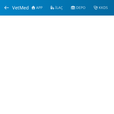
VetMed
APP
İLAÇ
DEPO
KKDS