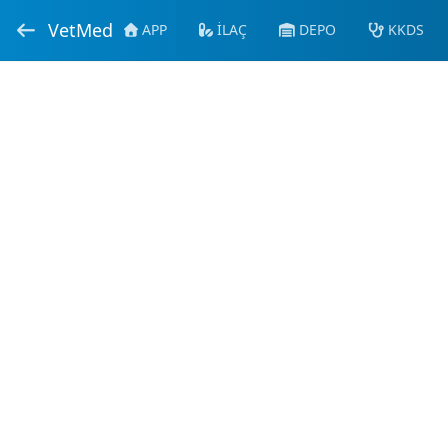
VetMed
APP
İLAÇ
DEPO
KKDS