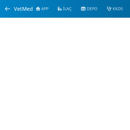
VetMed
APP
İLAÇ
DEPO
KKDS