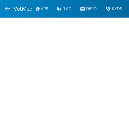
VetMed
APP
İLAÇ
DEPO
KKDS