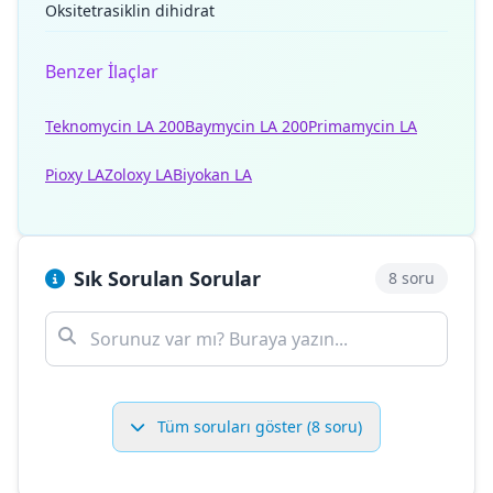
Oksitetrasiklin dihidrat
Benzer İlaçlar
Teknomycin LA 200
Baymycin LA 200
Primamycin LA
Pioxy LA
Zoloxy LA
Biyokan LA
Sık Sorulan Sorular
8 soru
Tüm soruları göster (8 soru)