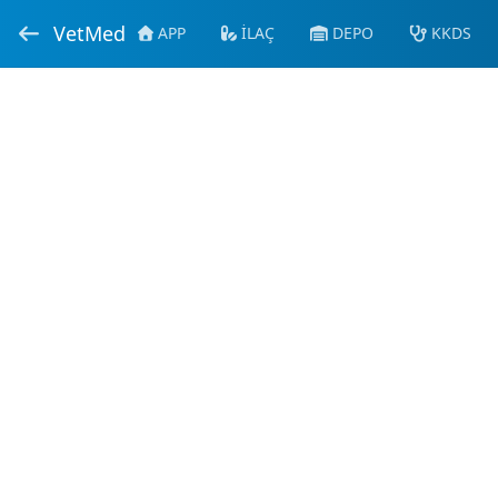
VetMed
APP
İLAÇ
DEPO
KKDS