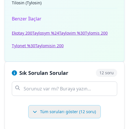
Tilosin (Tylosin)
Benzer İlaçlar
Ekotay 200
Taylosym %24
Taylovim %30
Tylomis 200
Tylonet %30
Taylomisin 200
Sık Sorulan Sorular
12 soru
Tüm soruları göster (12 soru)