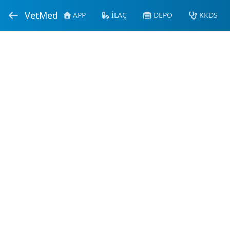
VetMed
APP
İLAÇ
DEPO
KKDS