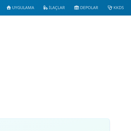
UYGULAMA
İLAÇLAR
DEPOLAR
KKDS