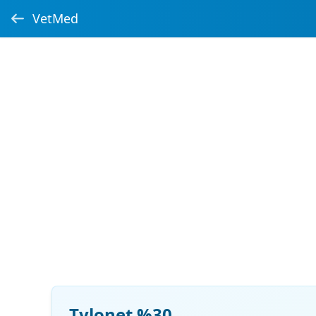
VetMed
Tylonet %30