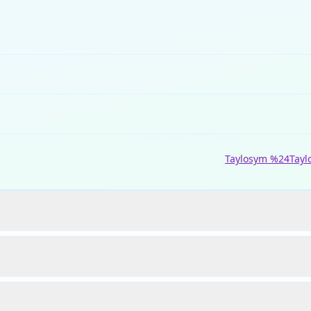
Taylosym %24
Tayl