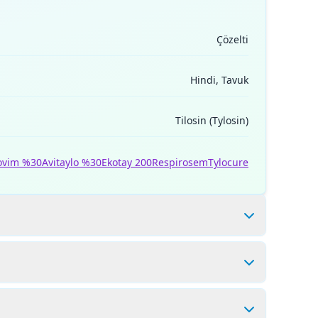
Çözelti
Hindi, Tavuk
Tilosin (Tylosin)
ovim %30
Avitaylo %30
Ekotay 200
Respirosem
Tylocure