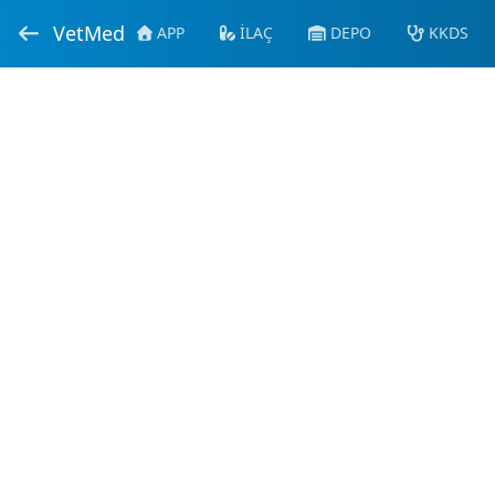
VetMed
APP
İLAÇ
DEPO
KKDS