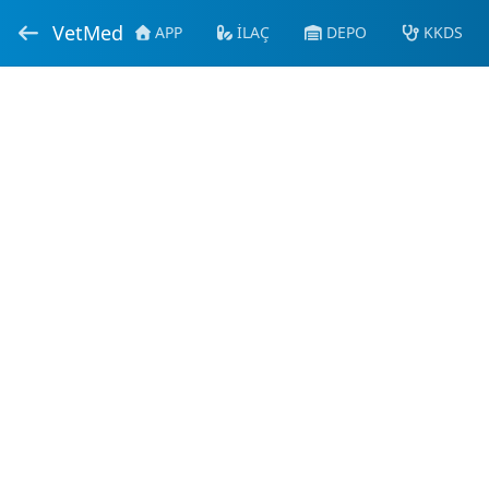
VetMed
APP
İLAÇ
DEPO
KKDS