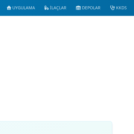
UYGULAMA
İLAÇLAR
DEPOLAR
KKDS