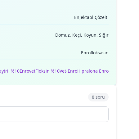
Enjektabl Çözelti
Domuz, Keçi, Koyun, Sığır
Enrofloksasin
aytril %10
Enrovet
Floksin %10
Vet-Enro
Hipralona Enro
8 soru