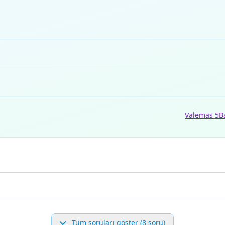
Valemas 5
B
Tüm soruları göster (8 soru)