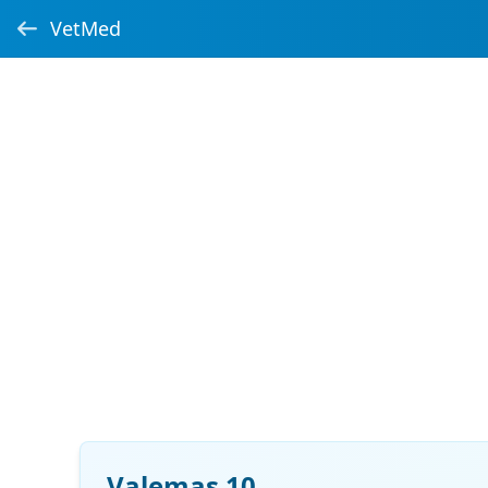
VetMed
Valemas 10