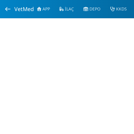
VetMed
APP
İLAÇ
DEPO
KKDS