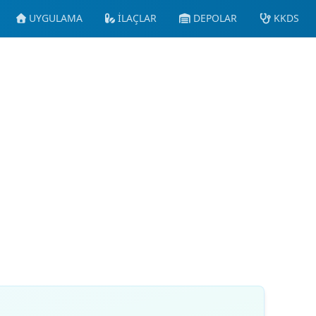
UYGULAMA
İLAÇLAR
DEPOLAR
KKDS