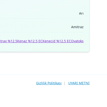
Arı
Amitraz
trax %12.5
Kenaz %12.5 EC
Kenecid %12.5 EC
Ovatoks
Gizlilik Politikası
|
UYARI METNİ