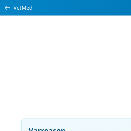
VetMed
Varroason