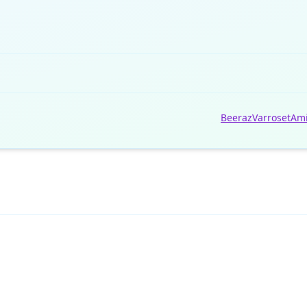
Beeraz
Varroset
Ami