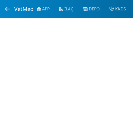
VetMed
APP
İLAÇ
DEPO
KKDS