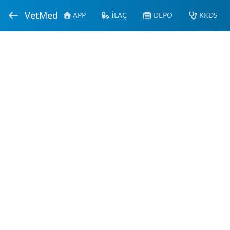
VetMed
APP
İLAÇ
DEPO
KKDS