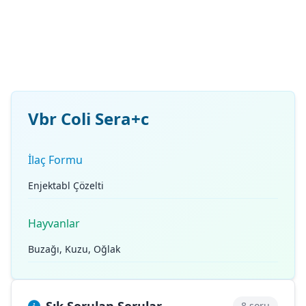
Vbr Coli Sera+c
İlaç Formu
Enjektabl Çözelti
Hayvanlar
Buzağı, Kuzu, Oğlak
8 soru