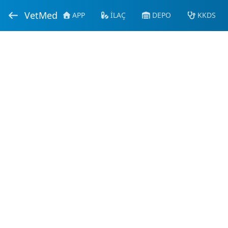
VetMed
APP
İLAÇ
DEPO
KKDS