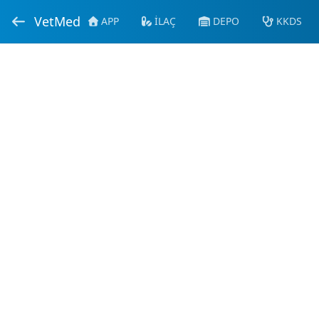
VetMed
APP
İLAÇ
DEPO
KKDS