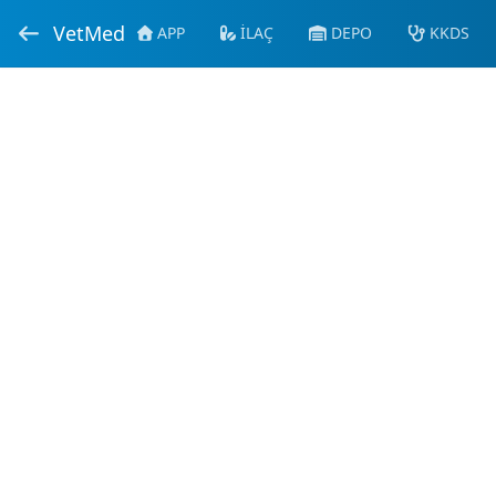
VetMed
APP
İLAÇ
DEPO
KKDS