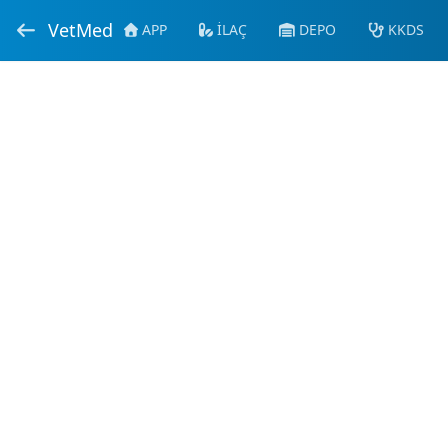
VetMed
APP
İLAÇ
DEPO
KKDS