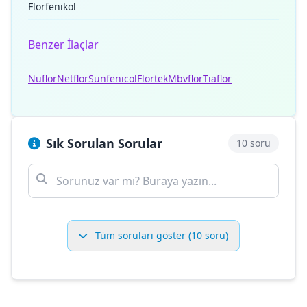
Florfenikol
Benzer İlaçlar
Nuflor
Netflor
Sunfenicol
Flortek
Mbvflor
Tiaflor
Sık Sorulan Sorular
10 soru
Tüm soruları göster (10 soru)