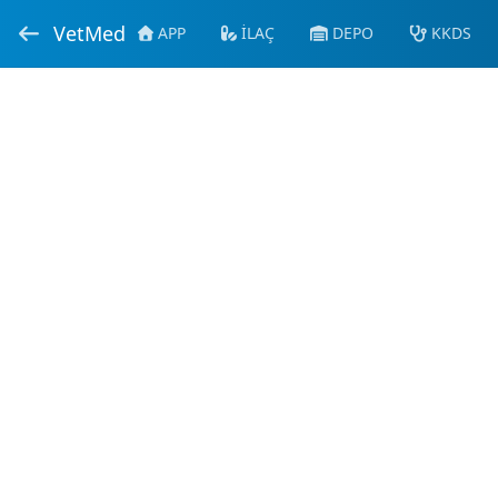
VetMed
APP
İLAÇ
DEPO
KKDS