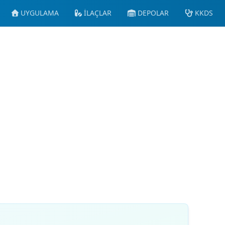
UYGULAMA
İLAÇLAR
DEPOLAR
KKDS