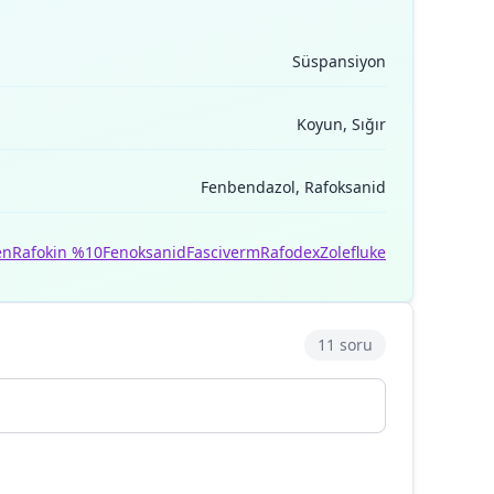
Süspansiyon
Koyun, Sığır
Fenbendazol, Rafoksanid
en
Rafokin %10
Fenoksanid
Fasciverm
Rafodex
Zolefluke
11 soru