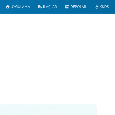
UYGULAMA
İLAÇLAR
DEPOLAR
KKDS