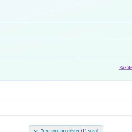
Raxof
Tüm soruları göster (11 soru)